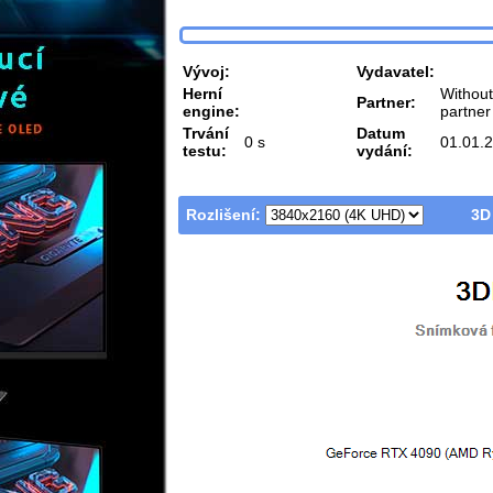
Vývoj:
Vydavatel:
Herní
Without
Partner:
engine:
partner
Trvání
Datum
0 s
01.01.
testu:
vydání:
Rozlišení:
3D