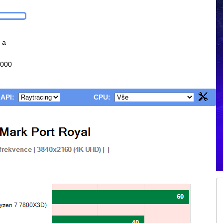
 a
2000
 API:
CPU: