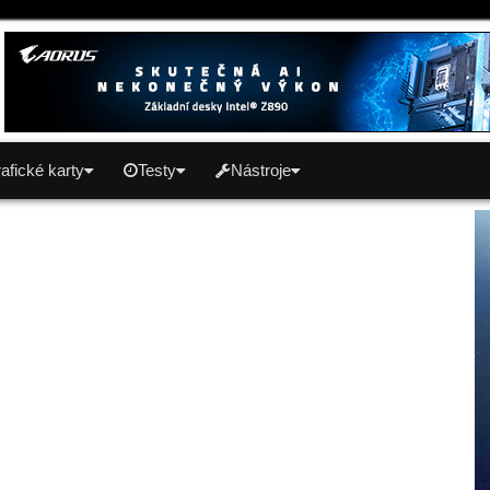
afické karty
Testy
Nástroje