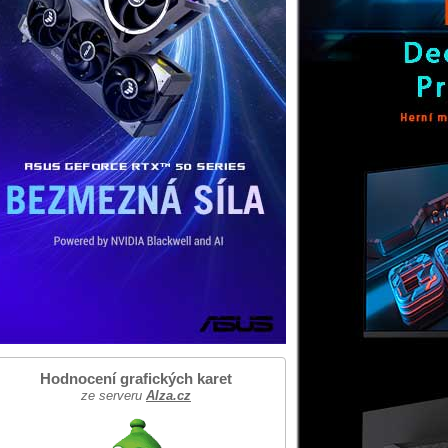
Hodnocení grafických karet
ze serveru
Alza.cz