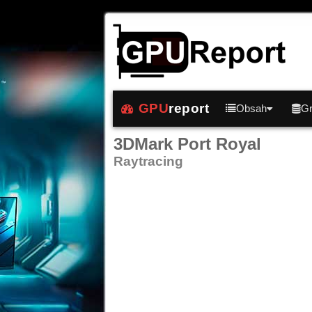
GPU
report
Obsah
Gr
3DMark Port Royal
Raytracing