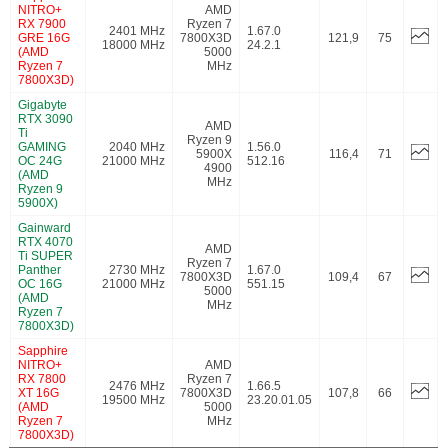
NITRO+
AMD
RX 7900
Ryzen 7
2401 MHz
1.67.0
GRE 16G
7800X3D
121,9
75
18000 MHz
24.2.1
(AMD
5000
Ryzen 7
MHz
7800X3D)
Gigabyte
RTX 3090
AMD
Ti
Ryzen 9
GAMING
2040 MHz
1.56.0
5900X
116,4
71
OC 24G
21000 MHz
512.16
4900
(AMD
MHz
Ryzen 9
5900X)
Gainward
RTX 4070
AMD
Ti SUPER
Ryzen 7
Panther
2730 MHz
1.67.0
7800X3D
109,4
67
OC 16G
21000 MHz
551.15
5000
(AMD
MHz
Ryzen 7
7800X3D)
Sapphire
NITRO+
AMD
RX 7800
Ryzen 7
2476 MHz
1.66.5
XT 16G
7800X3D
107,8
66
19500 MHz
23.20.01.05
(AMD
5000
Ryzen 7
MHz
7800X3D)