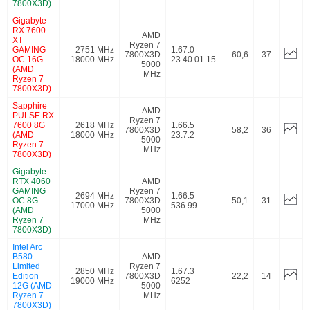
7800X3D)
Gigabyte
RX 7600
AMD
XT
Ryzen 7
GAMING
2751 MHz
1.67.0
7800X3D
60,6
37
OC 16G
18000 MHz
23.40.01.15
5000
(AMD
MHz
Ryzen 7
7800X3D)
Sapphire
AMD
PULSE RX
Ryzen 7
7600 8G
2618 MHz
1.66.5
7800X3D
58,2
36
(AMD
18000 MHz
23.7.2
5000
Ryzen 7
MHz
7800X3D)
Gigabyte
RTX 4060
AMD
GAMING
Ryzen 7
2694 MHz
1.66.5
OC 8G
7800X3D
50,1
31
17000 MHz
536.99
(AMD
5000
Ryzen 7
MHz
7800X3D)
Intel Arc
B580
AMD
Limited
Ryzen 7
2850 MHz
1.67.3
Edition
7800X3D
22,2
14
19000 MHz
6252
12G (AMD
5000
Ryzen 7
MHz
7800X3D)