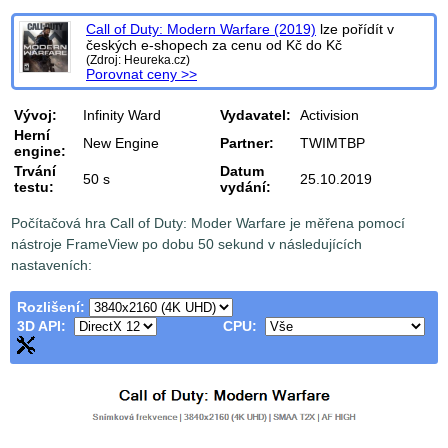
Call of Duty: Modern Warfare (2019)
lze pořídít v
českých e-shopech za cenu od
Kč do
Kč
(Zdroj: Heureka.cz)
Porovnat ceny >>
Vývoj:
Infinity Ward
Vydavatel:
Activision
Herní
New Engine
Partner:
TWIMTBP
engine:
Trvání
Datum
50 s
25.10.2019
testu:
vydání:
Počítačová hra Call of Duty: Moder Warfare je měřena pomocí
nástroje FrameView po dobu 50 sekund v následujících
nastaveních:
Rozlišení:
3D API:
CPU: