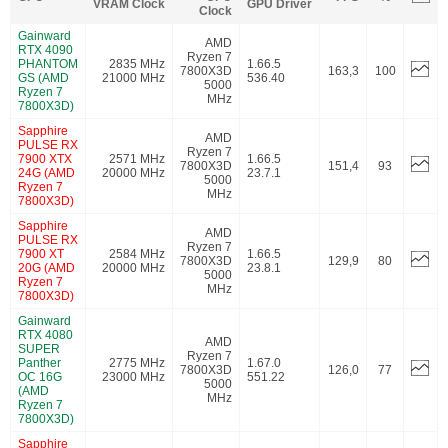
VRAM Clock
GPU Driver
Clock
Gainward
AMD
RTX 4090
Ryzen 7
PHANTOM
2835 MHz
1.66.5
7800X3D
163,3
100
GS (AMD
21000 MHz
536.40
5000
Ryzen 7
MHz
7800X3D)
Sapphire
AMD
PULSE RX
Ryzen 7
7900 XTX
2571 MHz
1.66.5
7800X3D
151,4
93
24G (AMD
20000 MHz
23.7.1
5000
Ryzen 7
MHz
7800X3D)
Sapphire
AMD
PULSE RX
Ryzen 7
7900 XT
2584 MHz
1.66.5
7800X3D
129,9
80
20G (AMD
20000 MHz
23.8.1
5000
Ryzen 7
MHz
7800X3D)
Gainward
RTX 4080
AMD
SUPER
Ryzen 7
Panther
2775 MHz
1.67.0
7800X3D
126,0
77
OC 16G
23000 MHz
551.22
5000
(AMD
MHz
Ryzen 7
7800X3D)
Sapphire