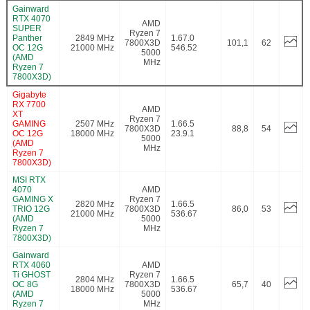
Gainward
RTX 4070
AMD
SUPER
Ryzen 7
Panther
2849 MHz
1.67.0
7800X3D
101,1
62
OC 12G
21000 MHz
546.52
5000
(AMD
MHz
Ryzen 7
7800X3D)
Gigabyte
RX 7700
AMD
XT
Ryzen 7
GAMING
2507 MHz
1.66.5
7800X3D
88,8
54
OC 12G
18000 MHz
23.9.1
5000
(AMD
MHz
Ryzen 7
7800X3D)
MSI RTX
4070
AMD
GAMING X
Ryzen 7
2820 MHz
1.66.5
TRIO 12G
7800X3D
86,0
53
21000 MHz
536.67
(AMD
5000
Ryzen 7
MHz
7800X3D)
Gainward
RTX 4060
AMD
Ti GHOST
Ryzen 7
2804 MHz
1.66.5
OC 8G
7800X3D
65,7
40
18000 MHz
536.67
(AMD
5000
Ryzen 7
MHz