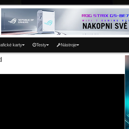
afické karty
Testy
Nástroje
d