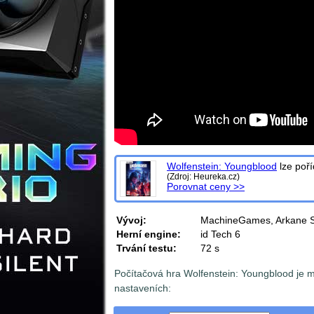
Wolfenstein: Youngblood
lze poří
(Zdroj: Heureka.cz)
Porovnat ceny >>
Vývoj:
MachineGames, Arkane S
Herní engine:
id Tech 6
Trvání testu:
72 s
Počítačová hra Wolfenstein: Youngblood je 
nastaveních: