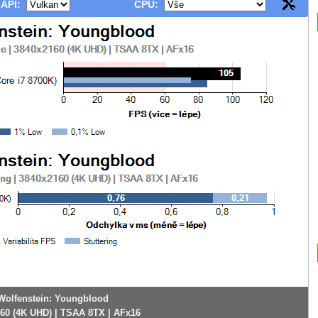
 API:
CPU:
Wolfenstein: Youngblood
60 (4K UHD) | TSAA 8TX | AFx16