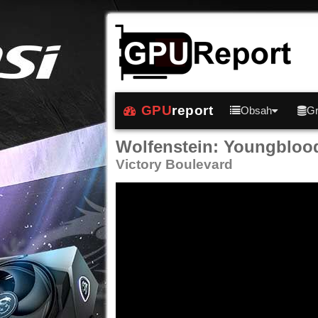
GPU
report
Obsah
Gr
Wolfenstein: Youngbloo
Victory Boulevard