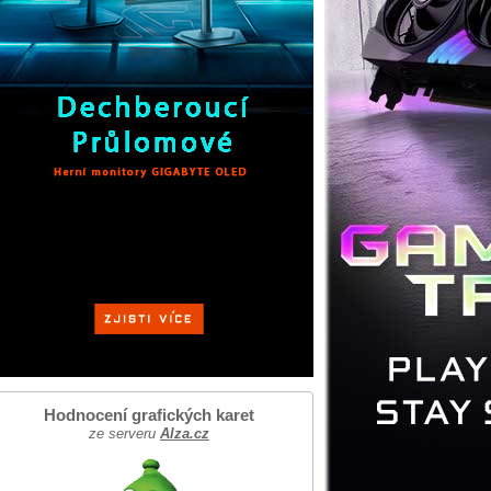
Hodnocení grafických karet
ze serveru
Alza.cz