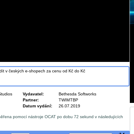
dít v
českých e-shopech za cenu od
Kč do
Kč
tudios
Vydavatel:
Bethesda Softworks
Partner:
TWIMTBP
Datum vydání:
26.07.2019
měřena pomocí nástroje OCAT po dobu 72 sekund v následujících