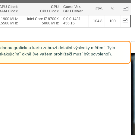
GPU Clock
CPU
Game Ver.
FPS
%
RAM Clock
CPU Clock
GPU Driver
1900 MHz
Intel Core i7 8700K
0.0.0.1431
104,8
100
15500 MHz
5000 MHz
456.16
anou grafickou kartu zobrazí detailní výsledky měření. Tyto
kakujícím" okně (ve vašem prohlížeči musí být povoleno!).