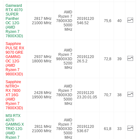
Gainward
RTX 4070
AMD
SUPER
Ryzen 7
Panther
2817 MHz
20191120
7800X3D
75,6
40
OC 12G
21000 MHz
546.52
5000
(AMD
MHz
Ryzen 7
7800X3D)
Sapphire
PULSE RX
AMD
9070 GRE
Ryzen 7
GAMING
2937 MHz
20191120
9800X3D
72,8
39
OC 12G
18000 MHz
26.5.2
5200
(AMD
MHz
Ryzen 7
9800X3D)
Sapphire
NITRO+
AMD
RX 7800
Ryzen 7
2428 MHz
20191120
XT 16G
7800X3D
70,7
38
19500 MHz
23.20.01.05
(AMD
5000
Ryzen 7
MHz
7800X3D)
MSI RTX
4070
AMD
GAMING X
Ryzen 7
2811 MHz
20191120
TRIO 12G
7800X3D
61,8
33
21000 MHz
536.67
(AMD
5000
Ryzen 7
MHz