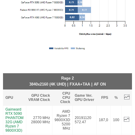
Rage 2
3840x2160 (4K UHD) | FXAA+TAA | AF ON
CPU
GPU Clock
Game Ver.
GPU
CPU
FPS
%
VRAM Clock
GPU Driver
Clock
Gainward
AMD
RTX 5090
Ryzen 7
PHANTOM
2770 MHz
20191120
9800X3D
187,0
100
32G (AMD
28000 MHz
572.47
5200
Ryzen 7
MHz
9800X3D)