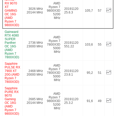
RX 9070
AMD
XT
Ryzen 7
3026 MHz
20191120
GAMING
9800X3D
105,7
57
20144 MHz
25.6.3
OC 16G
5200
(AMD
MHz
Ryzen 7
9800X3D)
Gainward
RTX 4080
AMD
SUPER
Ryzen 7
Panther
2736 MHz
20191120
7800X3D
103,6
55
OC 16G
23000 MHz
551.22
5000
(AMD
MHz
Ryzen 7
7800X3D)
Sapphire
AMD
PULSE RX
Ryzen 7
7900 XT
2468 MHz
20191120
7800X3D
95,2
51
20G (AMD
20000 MHz
23.8.1
5000
Ryzen 7
MHz
7800X3D)
Sapphire
PURE RX
AMD
9070
Ryzen 7
Gaming
2685 MHz
20191120
9800X3D
91,6
49
OC 16G
20144 MHz
25.3.2
5200
(AMD
MHz
Ryzen 7
9800X3D)