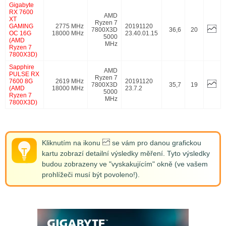
Gigabyte
RX 7600
AMD
XT
Ryzen 7
GAMING
2775 MHz
20191120
7800X3D
36,6
20
OC 16G
18000 MHz
23.40.01.15
5000
(AMD
MHz
Ryzen 7
7800X3D)
Sapphire
AMD
PULSE RX
Ryzen 7
7600 8G
2619 MHz
20191120
7800X3D
35,7
19
(AMD
18000 MHz
23.7.2
5000
Ryzen 7
MHz
7800X3D)
Kliknutím na ikonu
se vám pro danou grafickou
kartu zobrazí detailní výsledky měření. Tyto výsledky
budou zobrazeny ve "vyskakujícím" okně (ve vašem
prohlížeči musí být povoleno!).