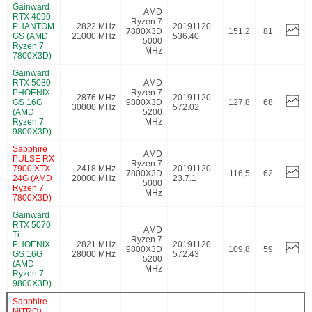
Gainward
AMD
RTX 4090
Ryzen 7
PHANTOM
2822 MHz
20191120
7800X3D
151,2
81
GS (AMD
21000 MHz
536.40
5000
Ryzen 7
MHz
7800X3D)
Gainward
RTX 5080
AMD
PHOENIX
Ryzen 7
2876 MHz
20191120
GS 16G
9800X3D
127,8
68
30000 MHz
572.02
(AMD
5200
Ryzen 7
MHz
9800X3D)
Sapphire
AMD
PULSE RX
Ryzen 7
7900 XTX
2418 MHz
20191120
7800X3D
116,5
62
24G (AMD
20000 MHz
23.7.1
5000
Ryzen 7
MHz
7800X3D)
Gainward
RTX 5070
AMD
Ti
Ryzen 7
PHOENIX
2821 MHz
20191120
9800X3D
109,8
59
GS 16G
28000 MHz
572.43
5200
(AMD
MHz
Ryzen 7
9800X3D)
Sapphire
NITRO+