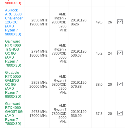
9800X3D)
ASRock
ARC B580
AMD
Challenger
Ryzen 7
2850 MHz
20191120
12G OC
9800X3D
49,5
26
19000 MHz
8626
(AMD
5200
Ryzen 7
MHz
9800X3D)
Gainward
RTX 4060
AMD
Ti GHOST
Ryzen 7
2794 MHz
20191120
OC 8G
7800X3D
45,2
24
18000 MHz
536.67
(AMD
5000
Ryzen 7
MHz
7800X3D)
Gigabyte
RTX 5050
AMD
GAMING
Ryzen 7
2858 MHz
20191120
OC 8G
9800X3D
38,0
20
20000 MHz
576.88
(AMD
5200
Ryzen 7
MHz
9800X3D)
Gainward
AMD
RTX 4060
Ryzen 7
GHOST 8G
2673 MHz
20191120
7800X3D
37,3
20
(AMD
17000 MHz
536.99
5000
Ryzen 7
MHz
7800X3D)