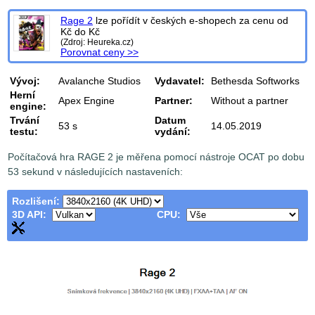
Rage 2
lze pořídít v
českých e-shopech za cenu od
Kč do
Kč
(Zdroj: Heureka.cz)
Porovnat ceny >>
Vývoj:
Avalanche Studios
Vydavatel:
Bethesda Softworks
Herní
Apex Engine
Partner:
Without a partner
engine:
Trvání
Datum
53 s
14.05.2019
testu:
vydání:
Počítačová hra RAGE 2 je měřena pomocí nástroje OCAT po dobu
53 sekund v následujících nastaveních:
Rozlišení:
3D API:
CPU: