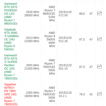
Gainward
RTX 5070
AMD
PHOENIX
Ryzen 7
2826 MHz
20191120
GS 12G
9800X3D
88,0
47
28000 MHz
572.50
(AMD
5200
Ryzen 7
MHz
9800X3D)
Gigabyte
RTX 3090
AMD
Ti GAMING
Ryzen 9
2013 MHz
20191120
OC 24G
5900X
87,5
47
21000 MHz
512.16
(AMD
4900
Ryzen 9
MHz
5900X)
Gainward
RTX 4070
AMD
Ti SUPER
Ryzen 7
Panther
2665 MHz
20191120
7800X3D
87,0
47
OC 16G
21000 MHz
551.15
5000
(AMD
MHz
Ryzen 7
7800X3D)
Sapphire
NITRO+
AMD
RX 7900
Ryzen 7
2365 MHz
20191120
GRE 16G
7800X3D
78,4
42
18000 MHz
24.2.1
(AMD
5000
Ryzen 7
MHz
7800X3D)