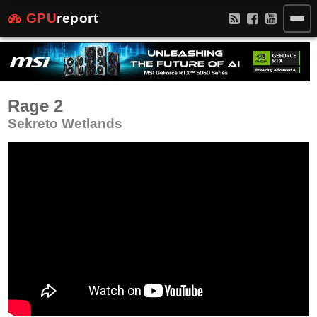
GPU
report
Rage 2
Sekreto Wetlands