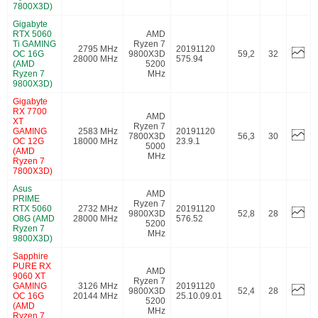
7800X3D)
Gigabyte
RTX 5060
AMD
Ti GAMING
Ryzen 7
2795 MHz
20191120
OC 16G
9800X3D
59,2
32
28000 MHz
575.94
(AMD
5200
Ryzen 7
MHz
9800X3D)
Gigabyte
RX 7700
AMD
XT
Ryzen 7
GAMING
2583 MHz
20191120
7800X3D
56,3
30
OC 12G
18000 MHz
23.9.1
5000
(AMD
MHz
Ryzen 7
7800X3D)
Asus
AMD
PRIME
Ryzen 7
RTX 5060
2732 MHz
20191120
9800X3D
52,8
28
O8G (AMD
28000 MHz
576.52
5200
Ryzen 7
MHz
9800X3D)
Sapphire
PURE RX
AMD
9060 XT
Ryzen 7
GAMING
3126 MHz
20191120
9800X3D
52,4
28
OC 16G
20144 MHz
25.10.09.01
5200
(AMD
MHz
Ryzen 7