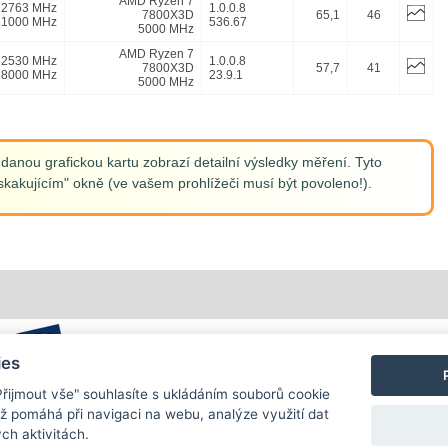
AMD Ryzen 7
2763 MHz
1.0.0.8
7800X3D
65,1
46
21000 MHz
536.67
5000 MHz
AMD Ryzen 7
2530 MHz
1.0.0.8
7800X3D
57,7
41
18000 MHz
23.9.1
5000 MHz
anou grafickou kartu zobrazí detailní výsledky měření. Tyto
kakujícím" okně (ve vašem prohlížeči musí být povoleno!).
ies
"Přijmout vše" souhlasíte s ukládáním souborů cookie
ož pomáhá při navigaci na webu, analýze využití dat
ch aktivitách.