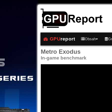
GPU
report
Obsah
Gr
Metro Exodus
In-game benchmark