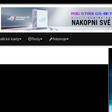
afické karty
Testy
Nástroje