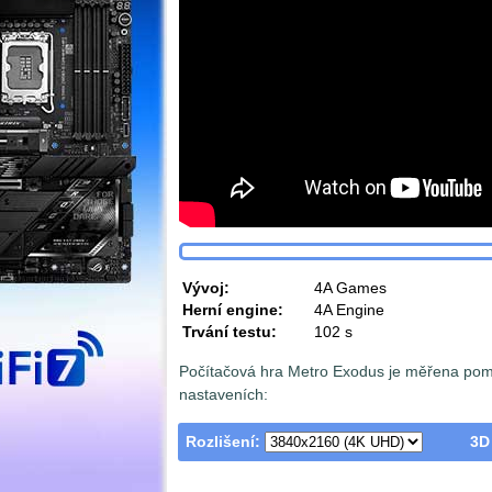
Vývoj:
4A Games
Herní engine:
4A Engine
Trvání testu:
102 s
Počítačová hra Metro Exodus je měřena pom
nastaveních:
Rozlišení:
3D