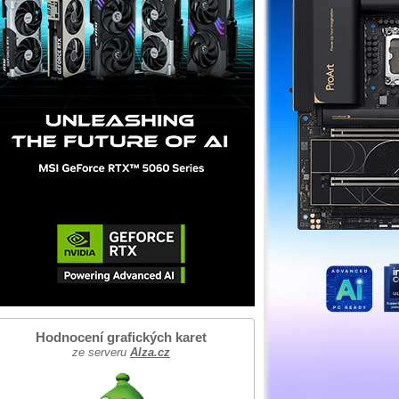
Hodnocení grafických karet
ze serveru
Alza.cz