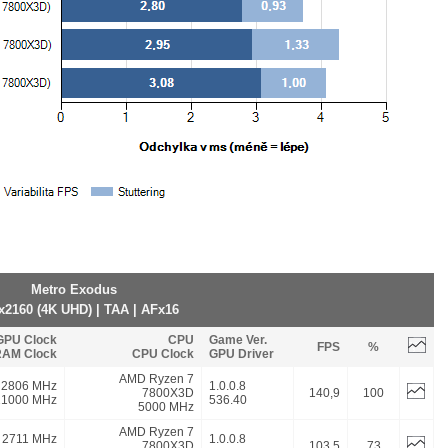
Metro Exodus
x2160 (4K UHD) | TAA | AFx16
GPU Clock
CPU
Game Ver.
FPS
%
AM Clock
CPU Clock
GPU Driver
AMD Ryzen 7
2806 MHz
1.0.0.8
7800X3D
140,9
100
21000 MHz
536.40
5000 MHz
AMD Ryzen 7
2711 MHz
1.0.0.8
7800X3D
103,5
73