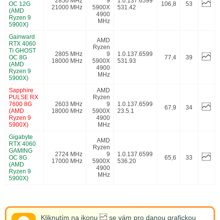
2850 MHz
9
1.0.137.6599
OC 12G
106,8
53
21000 MHz
5900X
531.42
(AMD
4900
Ryzen 9
MHz
5900X)
Gainward
AMD
RTX 4060
Ryzen
Ti GHOST
2805 MHz
9
1.0.137.6599
OC 8G
77,4
39
18000 MHz
5900X
531.93
(AMD
4900
Ryzen 9
MHz
5900X)
Sapphire
AMD
PULSE RX
Ryzen
7600 8G
2603 MHz
9
1.0.137.6599
67,9
34
(AMD
18000 MHz
5900X
23.5.1
Ryzen 9
4900
5900X)
MHz
Gigabyte
AMD
RTX 4060
Ryzen
GAMING
2724 MHz
9
1.0.137.6599
OC 8G
65,6
33
17000 MHz
5900X
536.20
(AMD
4900
Ryzen 9
MHz
5900X)
Kliknutím na ikonu
se vám pro danou grafickou