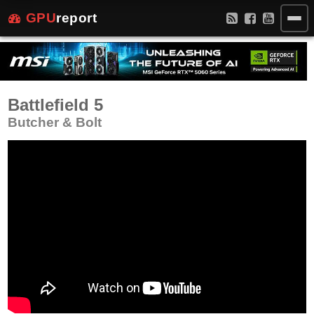
GPU
report
Battlefield 5
Butcher & Bolt