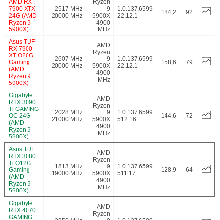
AMD RX
Ryzen
7900 XTX
2517 MHz
9
1.0.137.6599
184,2
92
24G (AMD
20000 MHz
5900X
22.12.1
Ryzen 9
4900
5900X)
MHz
Asus TUF
AMD
RX 7900
Ryzen
XT O20G
2607 MHz
9
1.0.137.6599
Gaming
158,6
79
20000 MHz
5900X
22.12.1
(AMD
4900
Ryzen 9
MHz
5900X)
Gigabyte
AMD
RTX 3090
Ryzen
Ti GAMING
2028 MHz
9
1.0.137.6599
OC 24G
144,6
72
21000 MHz
5900X
512.16
(AMD
4900
Ryzen 9
MHz
5900X)
Asus TUF
AMD
RTX 3080
Ryzen
Ti O12G
1813 MHz
9
1.0.137.6599
Gaming
128,9
64
19000 MHz
5900X
511.17
(AMD
4900
Ryzen 9
MHz
5900X)
Gigabyte
AMD
RTX 4070
Ryzen
GAMING