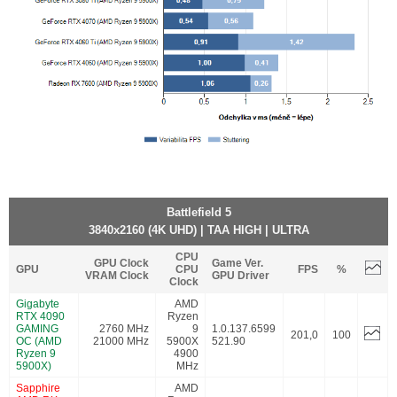
Battlefield 5
3840x2160 (4K UHD) | TAA HIGH | ULTRA
CPU
GPU Clock
Game Ver.
GPU
CPU
FPS
%
VRAM Clock
GPU Driver
Clock
Gigabyte
AMD
RTX 4090
Ryzen
GAMING
2760 MHz
9
1.0.137.6599
201,0
100
OC (AMD
21000 MHz
5900X
521.90
Ryzen 9
4900
5900X)
MHz
Sapphire
AMD