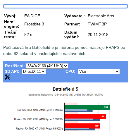
Vývoj:
EA DICE
Vydavatel:
Electronic Arts
Herní
Frostbite 3
Partner:
TWIMTBP
engine:
Trvání
Datum
82 s
20.11.2018
testu:
vydání:
Počítačová hra Battlefield 5 je měřena pomocí nástroje FRAPS po
dobu 82 sekund v následujících nastaveních:
Rozlišení:
3D API:
CPU: