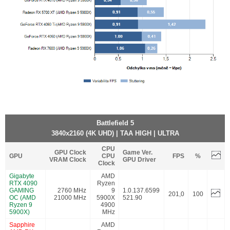
Battlefield 5
3840x2160 (4K UHD) | TAA HIGH | ULTRA
CPU
GPU Clock
Game Ver.
GPU
CPU
FPS
%
VRAM Clock
GPU Driver
Clock
Gigabyte
AMD
RTX 4090
Ryzen
GAMING
2760 MHz
9
1.0.137.6599
201,0
100
OC (AMD
21000 MHz
5900X
521.90
Ryzen 9
4900
5900X)
MHz
Sapphire
AMD