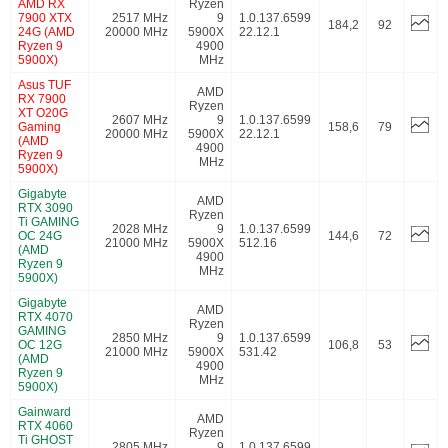
AMD RX
Ryzen
7900 XTX
2517 MHz
9
1.0.137.6599
184,2
92
24G (AMD
20000 MHz
5900X
22.12.1
Ryzen 9
4900
5900X)
MHz
Asus TUF
AMD
RX 7900
Ryzen
XT O20G
2607 MHz
9
1.0.137.6599
Gaming
158,6
79
20000 MHz
5900X
22.12.1
(AMD
4900
Ryzen 9
MHz
5900X)
Gigabyte
AMD
RTX 3090
Ryzen
Ti GAMING
2028 MHz
9
1.0.137.6599
OC 24G
144,6
72
21000 MHz
5900X
512.16
(AMD
4900
Ryzen 9
MHz
5900X)
Gigabyte
AMD
RTX 4070
Ryzen
GAMING
2850 MHz
9
1.0.137.6599
OC 12G
106,8
53
21000 MHz
5900X
531.42
(AMD
4900
Ryzen 9
MHz
5900X)
Gainward
AMD
RTX 4060
Ryzen
Ti GHOST
2805 MHz
9
1.0.137.6599