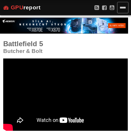
GPU
report
Battlefield 5
Butcher & Bolt