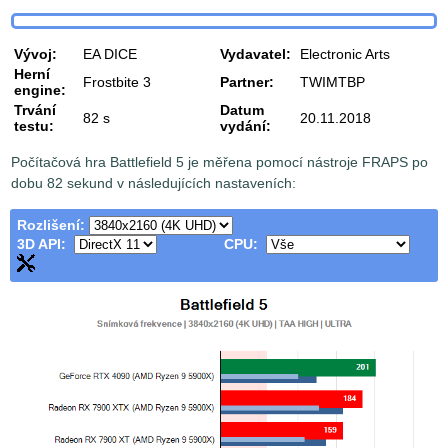
Vývoj:
EA DICE
Vydavatel:
Electronic Arts
Herní
Frostbite 3
Partner:
TWIMTBP
engine:
Trvání
Datum
82 s
20.11.2018
testu:
vydání:
Počítačová hra Battlefield 5 je měřena pomocí nástroje FRAPS po
dobu 82 sekund v následujících nastaveních:
Rozlišení:
3D API:
CPU: