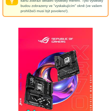
kartu zobrazí detailní výsledky měření. Tyto výsledky
budou zobrazeny ve "vyskakujícím" okně (ve vašem
prohlížeči musí být povoleno!).