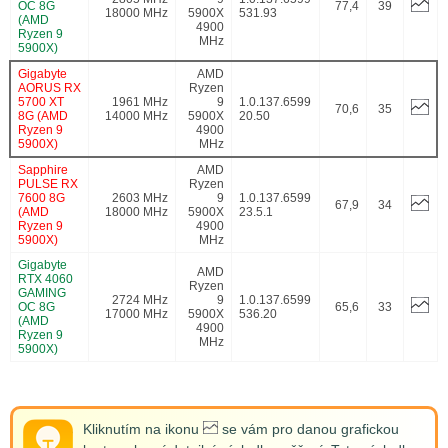
OC 8G
77,4
39
18000 MHz
5900X
531.93
(AMD
4900
Ryzen 9
MHz
5900X)
Gigabyte
AMD
AORUS RX
Ryzen
5700 XT
1961 MHz
9
1.0.137.6599
70,6
35
8G (AMD
14000 MHz
5900X
20.50
Ryzen 9
4900
5900X)
MHz
Sapphire
AMD
PULSE RX
Ryzen
7600 8G
2603 MHz
9
1.0.137.6599
67,9
34
(AMD
18000 MHz
5900X
23.5.1
Ryzen 9
4900
5900X)
MHz
Gigabyte
AMD
RTX 4060
Ryzen
GAMING
2724 MHz
9
1.0.137.6599
OC 8G
65,6
33
17000 MHz
5900X
536.20
(AMD
4900
Ryzen 9
MHz
5900X)
Kliknutím na ikonu
se vám pro danou grafickou