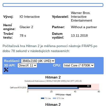
Warner Bros.
Vývoj:
IO Interactive
Vydavatel:
Interactive
Entertainment
Herní
Glacier 2
Partner:
Without a partner
engine:
Trvání
Datum
78 s
13.11.2018
testu:
vydání:
Počítačová hra Hitman 2 je měřena pomocí nástroje FRAPS po
dobu 78 sekund v následujících nastaveních:
Rozlišení:
3D API:
CPU: