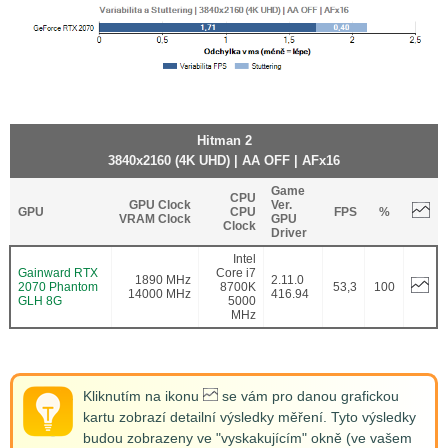
Hitman 2
3840x2160 (4K UHD) | AA OFF | AFx16
Game
CPU
GPU Clock
Ver.
GPU
CPU
FPS
%
VRAM Clock
GPU
Clock
Driver
Intel
Gainward RTX
Core i7
1890 MHz
2.11.0
2070 Phantom
8700K
53,3
100
14000 MHz
416.94
GLH 8G
5000
MHz
Kliknutím na ikonu
se vám pro danou grafickou
kartu zobrazí detailní výsledky měření. Tyto výsledky
budou zobrazeny ve "vyskakujícím" okně (ve vašem