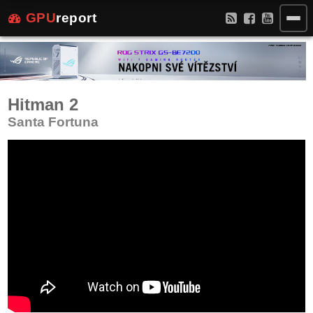
GPU
report
Hitman 2
Santa Fortuna