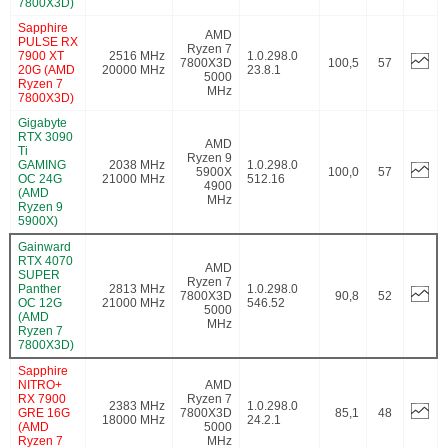
7800X3D)
Sapphire
AMD
PULSE RX
Ryzen 7
7900 XT
2516 MHz
1.0.298.0
7800X3D
100,5
57
20G (AMD
20000 MHz
23.8.1
5000
Ryzen 7
MHz
7800X3D)
Gigabyte
RTX 3090
AMD
Ti
Ryzen 9
GAMING
2038 MHz
1.0.298.0
5900X
100,0
57
OC 24G
21000 MHz
512.16
4900
(AMD
MHz
Ryzen 9
5900X)
Gainward
RTX 4070
AMD
SUPER
Ryzen 7
Panther
2813 MHz
1.0.298.0
7800X3D
90,8
52
OC 12G
21000 MHz
546.52
5000
(AMD
MHz
Ryzen 7
7800X3D)
Sapphire
NITRO+
AMD
RX 7900
Ryzen 7
2383 MHz
1.0.298.0
GRE 16G
7800X3D
85,1
48
18000 MHz
24.2.1
(AMD
5000
Ryzen 7
MHz