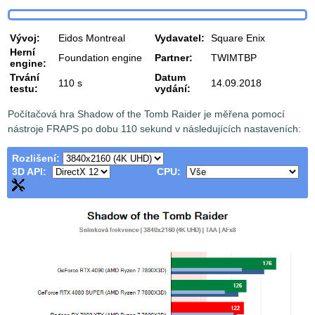
Vývoj:
Eidos Montreal
Vydavatel:
Square Enix
Herní
Foundation engine
Partner:
TWIMTBP
engine:
Trvání
Datum
110 s
14.09.2018
testu:
vydání:
Počítačová hra Shadow of the Tomb Raider je měřena pomocí
nástroje FRAPS po dobu 110 sekund v následujících nastaveních:
Rozlišení:
3D API:
CPU: