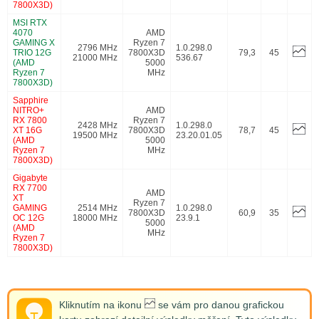
7800X3D)
MSI RTX
4070
AMD
GAMING X
Ryzen 7
2796 MHz
1.0.298.0
TRIO 12G
7800X3D
79,3
45
21000 MHz
536.67
(AMD
5000
Ryzen 7
MHz
7800X3D)
Sapphire
NITRO+
AMD
RX 7800
Ryzen 7
2428 MHz
1.0.298.0
XT 16G
7800X3D
78,7
45
19500 MHz
23.20.01.05
(AMD
5000
Ryzen 7
MHz
7800X3D)
Gigabyte
RX 7700
AMD
XT
Ryzen 7
GAMING
2514 MHz
1.0.298.0
7800X3D
60,9
35
OC 12G
18000 MHz
23.9.1
5000
(AMD
MHz
Ryzen 7
7800X3D)
Kliknutím na ikonu
se vám pro danou grafickou