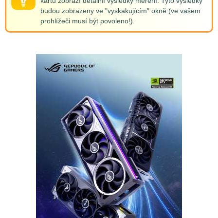
kartu zobrazí detailní výsledky měření. Tyto výsledky
budou zobrazeny ve "vyskakujícím" okně (ve vašem
prohlížeči musí být povoleno!).