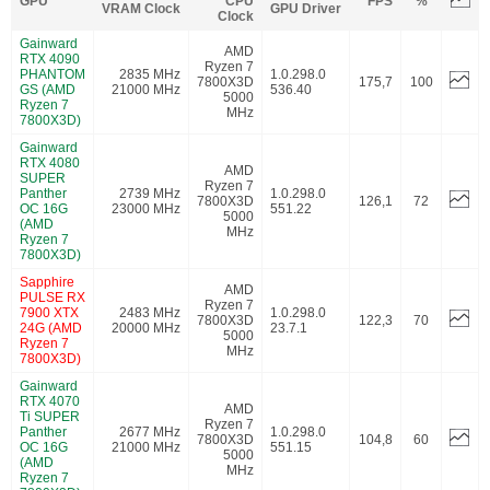
GPU
CPU
FPS
%
VRAM Clock
GPU Driver
Clock
Gainward
AMD
RTX 4090
Ryzen 7
PHANTOM
2835 MHz
1.0.298.0
7800X3D
175,7
100
GS (AMD
21000 MHz
536.40
5000
Ryzen 7
MHz
7800X3D)
Gainward
RTX 4080
AMD
SUPER
Ryzen 7
Panther
2739 MHz
1.0.298.0
7800X3D
126,1
72
OC 16G
23000 MHz
551.22
5000
(AMD
MHz
Ryzen 7
7800X3D)
Sapphire
AMD
PULSE RX
Ryzen 7
7900 XTX
2483 MHz
1.0.298.0
7800X3D
122,3
70
24G (AMD
20000 MHz
23.7.1
5000
Ryzen 7
MHz
7800X3D)
Gainward
RTX 4070
AMD
Ti SUPER
Ryzen 7
Panther
2677 MHz
1.0.298.0
7800X3D
104,8
60
OC 16G
21000 MHz
551.15
5000
(AMD
MHz
Ryzen 7