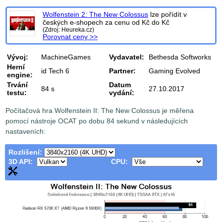
Wolfenstein 2: The New Colossus
lze pořídít v
českých e-shopech za cenu od
Kč do
Kč
(Zdroj: Heureka.cz)
Porovnat ceny >>
Vývoj:
MachineGames
Vydavatel:
Bethesda Softworks
Herní
id Tech 6
Partner:
Gaming Evolved
engine:
Trvání
Datum
84 s
27.10.2017
testu:
vydání:
Počítačová hra Wolfenstein II: The New Colossus je měřena
pomocí nástroje OCAT po dobu 84 sekund v následujících
nastaveních:
Rozlišení:
3D API:
CPU: