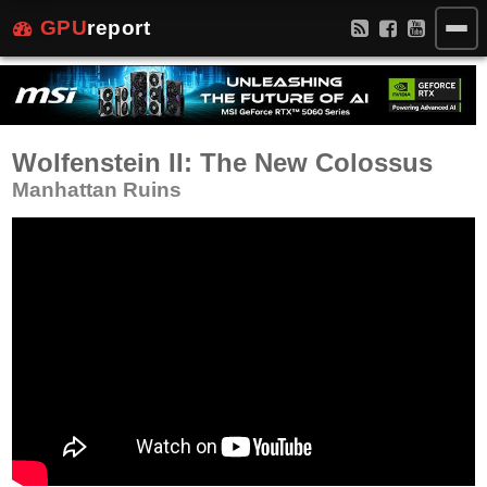
GPU
report
Wolfenstein II: The New Colossus
Manhattan Ruins