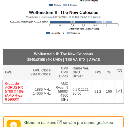
Wolfenstein II: The New Colossus
3840x2160 (4K UHD) | TSSAA 8TX | AFx16
CPU
Game Ver.
GPU Clock
GPU
CPU
GPU
FPS
%
VRAM Clock
Clock
Driver
Gigabyte
AMD
AORUS RX
Ryzen 9
1886 MHz
6.5.0.1121
5700 XT 8G
5900X
91,2
100
14000 MHz
20.50
(AMD Ryzen
4900
9 5900X)
MHz
Kliknutím na ikonu
se vám pro danou grafickou