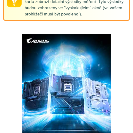
kartu zobrazí detailní výsledky měření. Tyto výsledky
budou zobrazeny ve "vyskakujícím" okně (ve vašem
prohlížeči musí být povoleno!).