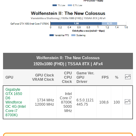
Wolfenstein II: The New Colossus
1920x1080 (FHD) | TSSAA 8TX | AFx4
CPU
Game Ver.
GPU Clock
GPU
CPU
GPU
FPS
%
VRAM Clock
Clock
Driver
Gigabyte
GTX 1650
Intel
D6
Core i7
1734 MHz
6.5.0.1121
Windforce
8700K
108,6
100
12000 MHz
445.75
OC 4G (Intel
5000
Core i7
MHz
8700K)