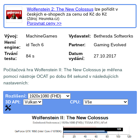
Wolfenstein 2: The New Colossus
lze pořídít v
českých e-shopech za cenu od
Kč do
Kč
(Zdroj: Heureka.cz)
Porovnat ceny >>
Vývoj:
MachineGames
Vydavatel:
Bethesda Softworks
Herní
id Tech 6
Partner:
Gaming Evolved
engine:
Trvání
Datum
84 s
27.10.2017
testu:
vydání:
Počítačová hra Wolfenstein II: The New Colossus je měřena
pomocí nástroje OCAT po dobu 84 sekund v následujících
nastaveních:
Rozlišení:
3D API:
CPU: