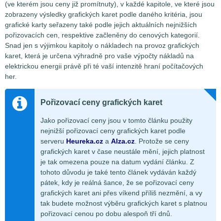
(ve kterém jsou ceny již promítnuty), v každé kapitole, ve které jsou
zobrazeny výsledky grafických karet podle daného kritéria, jsou
grafické karty seřazeny také podle jejich aktuálních nejnižších
pořizovacích cen, respektive začleněny do cenových kategorií.
Snad jen s výjimkou kapitoly o nákladech na provoz grafických
karet, která je určena výhradně pro vaše výpočty nákladů na
elektrickou energii právě při té vaší intenzitě hraní počítačových
her.
Pořizovací ceny grafických karet
Jako pořizovací ceny jsou v tomto článku použity
nejnižší pořizovací ceny grafických karet podle
serveru
Heureka.cz
a
Alza.cz
. Protože se ceny
grafických karet v čase neustále mění, jejich platnost
je tak omezena pouze na datum vydání článku. Z
tohoto důvodu je také tento článek vydáván každý
pátek, kdy je reálná šance, že se pořizovací ceny
grafických karet ani přes víkend příliš nezmění, a vy
tak budete možnost výběru grafických karet s platnou
pořizovací cenou po dobu alespoň tří dnů.