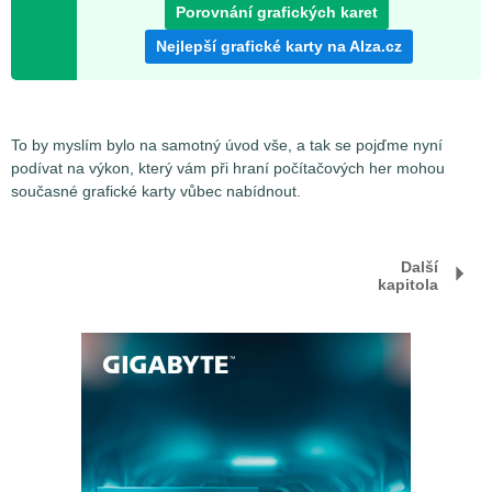
Porovnání grafických karet
Nejlepší grafické karty na Alza.cz
To by myslím bylo na samotný úvod vše, a tak se pojďme nyní
podívat na výkon, který vám při hraní počítačových her mohou
současné grafické karty vůbec nabídnout.
Další
kapitola