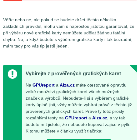
Věřte nebo ne, ale pokud se budete držet těchto několika
základních pravidel, mohu vám s naprostou jistotou garantovat, že
při výběru nové grafické karty nemůžete udělat žádnou fatální
chybu. No, a když budete s výběrem grafické karty i tak bezradní,
mám tady pro vás tip ještě jeden.
Vybírejte z prověřených grafických karet
Na
GPUreport
a
Alza.cz
máte otestované opravdu
velké množství grafických karet všech možných
značek a výrobců. Nebudete-li si s výběrem grafické
karty úplně jisti, vždy můžete vybírat právě z těchto již
prověřených grafických karet. Právě ty totiž prošly
rozsáhlými testy na
GPUreport
a
Alza.cz
, a vy tak
budete mít jistotu, že nebudete kupovat zajíce v pytli.
K tomu můžete v článku využít tlačítka: