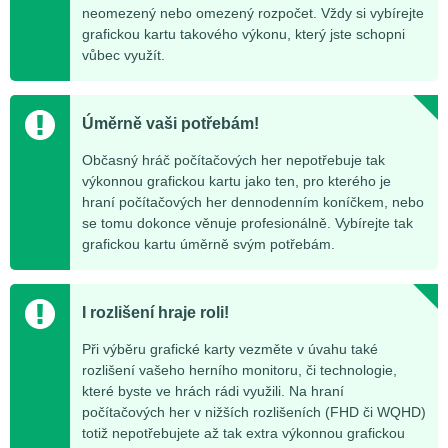
neomezený nebo omezený rozpočet. Vždy si vybírejte
grafickou kartu takového výkonu, který jste schopni
vůbec využít.
Úměrně vaši potřebám!
Občasný hráč počítačových her nepotřebuje tak
výkonnou grafickou kartu jako ten, pro kterého je
hraní počítačových her dennodenním koníčkem, nebo
se tomu dokonce věnuje profesionálně. Vybírejte tak
grafickou kartu úměrně svým potřebám.
I rozlišení hraje roli!
Při výběru grafické karty vezměte v úvahu také
rozlišení vašeho herního monitoru, či technologie,
které byste ve hrách rádi využili. Na hraní
počítačových her v nižších rozlišeních (FHD či WQHD)
totiž nepotřebujete až tak extra výkonnou grafickou