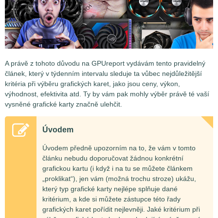
A právě z tohoto důvodu na GPUreport vydávám tento pravidelný
článek, který v týdenním intervalu sleduje ta vůbec nejdůležitější
kritéria při výběru grafických karet, jako jsou ceny, výkon,
výhodnost, efektivita atd. Ty by vám pak mohly výběr právě té vaší
vysněné grafické karty značně ulehčit.
Úvodem
Úvodem předně upozorním na to, že vám v tomto
článku nebudu doporučovat žádnou konkrétní
grafickou kartu (i když i na tu se můžete článkem
„proklikat“), jen vám (možná trochu stroze) ukážu,
který typ grafické karty nejlépe splňuje dané
kritérium, a kde si můžete zástupce této řady
grafických karet pořídit nejlevněji. Jaké kritérium při