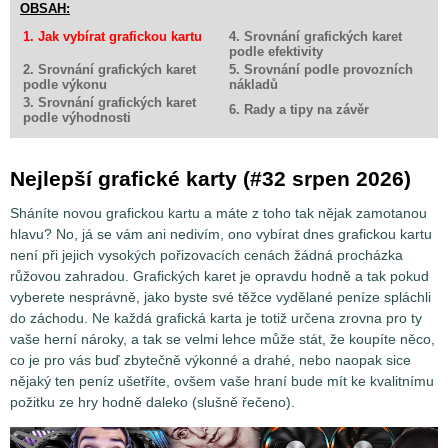
OBSAH:
1. Jak vybírat grafickou kartu
4. Srovnání grafických karet
podle efektivity
2. Srovnání grafických karet
5. Srovnání podle provozních
podle výkonu
nákladů
3. Srovnání grafických karet
6. Rady a tipy na závěr
podle výhodnosti
Nejlepší grafické karty (#32 srpen 2026)
Sháníte novou grafickou kartu a máte z toho tak nějak zamotanou
hlavu? No, já se vám ani nedivím, ono vybírat dnes grafickou kartu
není při jejich vysokých pořizovacích cenách žádná procházka
růžovou zahradou. Grafických karet je opravdu hodně a tak pokud
vyberete nesprávně, jako byste své těžce vydělané peníze spláchli
do záchodu. Ne každá grafická karta je totiž určena zrovna pro ty
vaše herní nároky, a tak se velmi lehce může stát, že koupíte něco,
co je pro vás buď zbytečně výkonné a drahé, nebo naopak sice
nějaký ten peníz ušetříte, ovšem vaše hraní bude mít ke kvalitnímu
požitku ze hry hodně daleko (slušně řečeno).