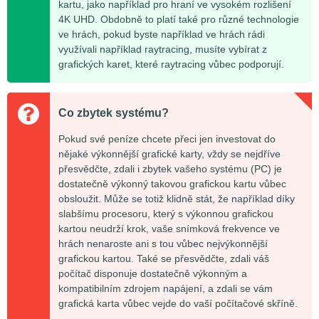
kartu, jako například pro hraní ve vysokém rozlišení
4K UHD. Obdobně to platí také pro různé technologie
ve hrách, pokud byste například ve hrách rádi
využívali například raytracing, musíte vybírat z
grafických karet, které raytracing vůbec podporují.
Co zbytek systému?
Pokud své peníze chcete přeci jen investovat do
nějaké výkonnější grafické karty, vždy se nejdříve
přesvědčte, zdali i zbytek vašeho systému (PC) je
dostatečně výkonný takovou grafickou kartu vůbec
obsloužit. Může se totiž klidně stát, že například díky
slabšímu procesoru, který s výkonnou grafickou
kartou neudrží krok, vaše snímková frekvence ve
hrách nenaroste ani s tou vůbec nejvýkonnější
grafickou kartou. Také se přesvědčte, zdali váš
počítač disponuje dostatečně výkonným a
kompatibilním zdrojem napájení, a zdali se vám
grafická karta vůbec vejde do vaší počítačové skříně.