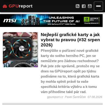
GPU
report
Nejlepší grafické karty a jak
vybrat tu pravou (#32 srpen
2026)
Přemýšlíte o pořízení nové grafické
karty do svého herního PC, jen se
nemůžete pro žádnou rozhodnout?
Pak jste zde správně, protože my se
dnes na GPUreport opět po týdnu
podíváme na to, která grafická karta
by mohla splnit právě ta vaše
specifická kritéria výběru a k tomu
vám přihodíme také pár rad.
gpureport.cz
Pavel Šantrůček
07.08.2026