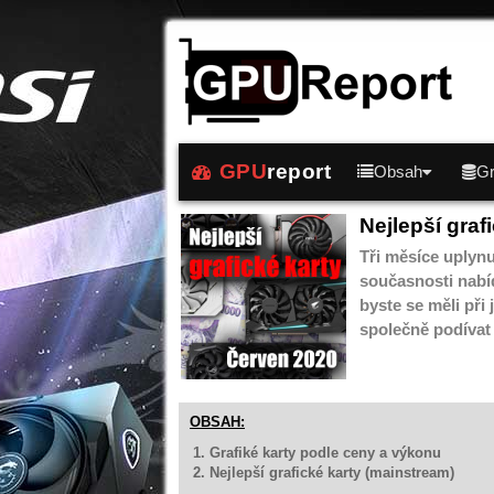
GPU
report
Obsah
Gr
Nejlepší graf
Tři měsíce uplynu
současnosti nabíd
byste se měli př
společně podívat 
OBSAH:
1. Grafiké karty podle ceny a výkonu
2. Nejlepší grafické karty (mainstream)