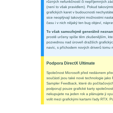
různých nefunkčností či nepříjemných zád
(není to však pravidlem). Pokud takovýmto
grafických karet v budoucnosti nechystáte
sice neoplývají takovými možnostmi nast
času i v nich nějaký ten bug objeví, náp
To však samozřejmě generálně neznam
prostě určeny spíše těm zkušenějším, kteří
pozvednou nad úroveň dražších grafických
navíc, s příchodem nových driverů tomu m
Podpora DirectX Ultimate
Společnost Microsoft před nedávnem předs
součástí jsou také nové technologie jako
Sampler Feedback, které do počítačových h
podporují pouze grafické karty společnos
nekupujete na jeden rok a plánujete ji vyu
volit mezi grafickými kartami řady RTX. P