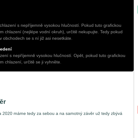
hlazení s nepříjemně vysokou hlučností. Pokud tuto grafickou
m chlazení (nejlépe vodní okruh), určitě nekupujte. Tedy pokud
 v obchodech se s ní již asi nesetkáte.
vedení
ení s nepříjemně vysokou hlučností. Opět, pokud tuto grafickou
 chlazení, určitě se ji vyhněte.
ěr
vna 2020 máme tedy za sebou a na samotný závěr už tedy zbývá