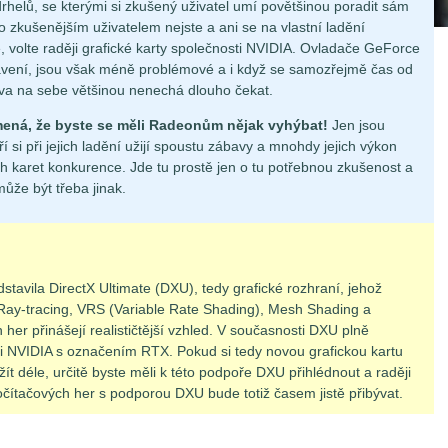
rhelů, se kterými si zkušený uživatel umí povětšinou poradit sám
 zkušenějším uživatelem nejste a ani se na vlastní ladění
, volte raději grafické karty společnosti NVIDIA. Ovladače GeForce
avení, jsou však méně problémové a i když se samozřejmě čas od
rava na sebe většinou nenechá dlouho čekat.
ená, že byste se měli Radeonům nějak vyhýbat!
Jen jsou
 si při jejich ladění užijí spoustu zábavy a mnohdy jejich výkon
 karet konkurence. Jde tu prostě jen o tu potřebnou zkušenost a
ůže být třeba jinak.
tavila DirectX Ultimate (DXU), tedy grafické rozhraní, jehož
 Ray-tracing, VRS (Variable Rate Shading), Mesh Shading a
er přinášejí realističtější vzhled. V současnosti DXU plně
ti NVIDIA s označením RTX. Pokud si tedy novou grafickou kartu
žít déle, určitě byste měli k této podpoře DXU přihlédnout a raději
očítačových her s podporou DXU bude totiž časem jistě přibývat.