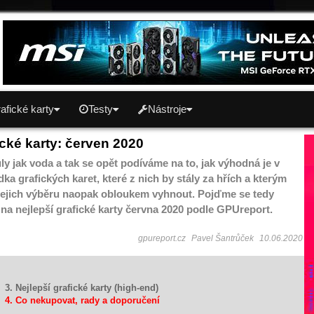
afické karty
Testy
Nástroje
ické karty: červen 2020
ly jak voda a tak se opět podíváme na to, jak výhodná je v
ka grafických karet, které z nich by stály za hřích a kterým
i jejich výběru naopak obloukem vyhnout. Pojďme se tedy
na nejlepší grafické karty června 2020 podle GPUreport.
gpureport.cz
Pavel Šantrůček
10.06.2020
3. Nejlepší grafické karty (high-end)
4. Co nekupovat, rady a doporučení