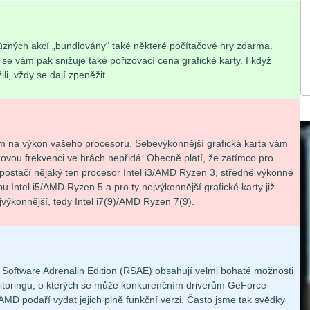
ůzných akcí „bundlovány“ také některé počítačové hry zdarma.
e vám pak snižuje také pořizovací cena grafické karty. I když
li, vždy se dají zpeněžit.
dem na výkon vašeho procesoru. Sebevýkonnější grafická karta vám
vou frekvenci ve hrách nepřidá. Obecně platí, že zatímco pro
postačí nějaký ten procesor Intel i3/AMD Ryzen 3, středně výkonné
pu Intel i5/AMD Ryzen 5 a pro ty nejvýkonnější grafické karty již
výkonnější, tedy Intel i7(9)/AMD Ryzen 7(9).
 Software Adrenalin Edition (RSAE) obsahují velmi bohaté možnosti
itoringu, o kterých se může konkurenčním driverům GeForce
 AMD podaří vydat jejich plně funkční verzi. Často jsme tak svědky