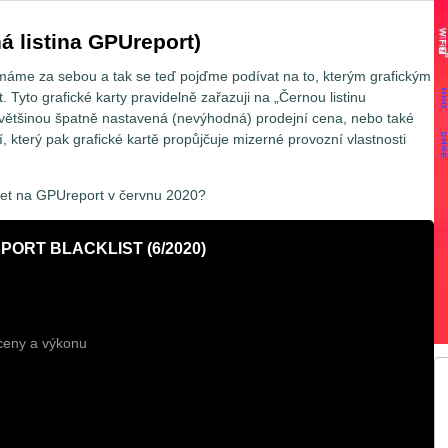
ná listina GPUreport)
 máme za sebou a tak se teď pojďme podívat na to, kterým grafickým
 Tyto grafické karty pravidelně zařazuji na „Černou listinu
ovětšinou špatně nastavená (nevýhodná) prodejní cena, nebo také
 který pak grafické kartě propůjčuje mizerné provozní vlastnosti
aret na GPUreport v červnu 2020?
ORT BLACKLIST (6/2020)
ceny a výkonu