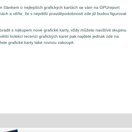
ším článkem o nejlepších grafických kartách se vám na GPUreport
nách a věřte, že s největší pravděpodobností zde již budou figurovat
radit s nákupem nové grafické karty, vždy můžete navštívit skupinu
jvětší kolekci recenzí grafických karet pak najdete jednak zde na
žete grafické karty také rovnou zakoupit.