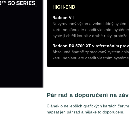
HIGH-END
Radeon VII
Nevyrovnaný výkon a velmi bídný systém c
kartu neplánujete osadit vlastním systéme
byste ji chtěli koupit z druhé ruky, protože
Radeon RX 5700 XT v referenčním pro
Absolutně špatně zpracovaný systém chlaz
kartu neplánujete osadit vlastním systémem
Pár rad a doporučení na záv
Článek o nejlepších grafických kartách čer
napsat jen pár rad a nějaké to doporučení.