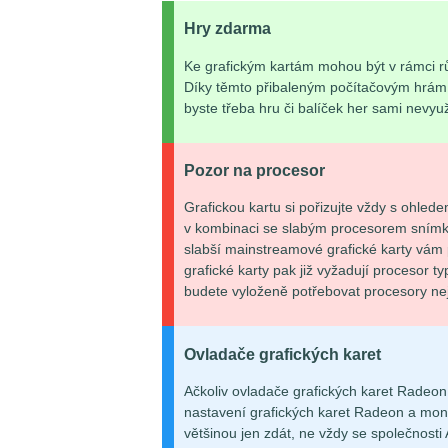
Hry zdarma
Ke grafickým kartám mohou být v rámci r
Díky těmto přibaleným počítačovým hrám s
byste třeba hru či balíček her sami nevyuži
Pozor na procesor
Grafickou kartu si pořizujte vždy s ohle
v kombinaci se slabým procesorem snímko
slabší mainstreamové grafické karty vám 
grafické karty pak již vyžadují procesor ty
budete vyloženě potřebovat procesory nej
Ovladače grafických karet
Ačkoliv ovladače grafických karet Radeon
nastavení grafických karet Radeon a mon
většinou jen zdát, ne vždy se společnosti