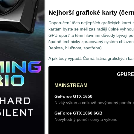
Nejhorší grafické karty (čer
Doporučení těch nejlepších grafických karet
kartám byste se měli zas raději úplně vyhnout.
GPUreport“ a těmi hlavními důvody bývají p
špatně technicky zpracovaný systém chlazení,
(teplota, hlučnost, spotřeba).
A jak tedy vypadá Černá listina grafických k
GPUREP
MAINSTREAM
GeForce GTX 1650
Nízký výkon a celkově nevýhodný poměr 
GeForce GTX 1060 6GB
Nevýhodný poměr ceny a výkonu