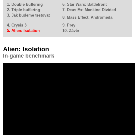
1. Double buffering
6. Star Wars: Battlefront
2. Triple buffering
7. Deus Ex: Mankind Divided
3. Jak budeme testovat
8. Mass Effect: Andromeda
4. Crysis 3
9. Prey
5. Alien: Isolation
10. Závěr
Alien: Isolation
In-game benchmark