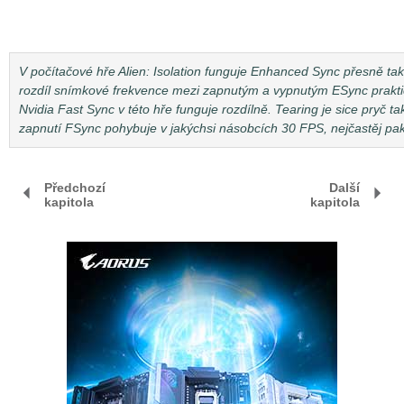
V počítačové hře Alien: Isolation funguje Enhanced Sync přesně tak,
rozdíl snímkové frekvence mezi zapnutým a vypnutým ESync prakti
Nvidia Fast Sync v této hře funguje rozdílně. Tearing je sice pryč
zapnutí FSync pohybuje v jakýchsi násobcích 30 FPS, nejčastěj pa
Předchozí
Další
kapitola
kapitola