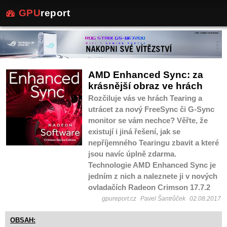
GPU
report
AMD Enhanced Sync: za
krásnější obraz ve hrách
Rozčiluje vás ve hrách Tearing a
utrácet za nový FreeSync či G-Sync
monitor se vám nechce? Věřte, že
existují i jiná řešení, jak se
nepříjemného Tearingu zbavit a které
jsou navíc úplně zdarma.
Technologie AMD Enhanced Sync je
jedním z nich a naleznete ji v nových
ovladačích Radeon Crimson 17.7.2
gpureport.cz
Pavel Šantrůček
02.08.2017
OBSAH: